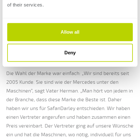
eingetauscht, weil sie für einen Auftrag benötigt wurde.
of their services.
Wir haben auch die Scheren M-Shear 430-8 und 310-8
gekauft. Zusätzlich haben wir die Abkantpressen E-
Brake 100T - 3100 und E-Brake 200T gekauft. Auf allen
Allow all
Maschinen läuft die AutoPOL-Software. Man sieht das
Produkt auf dem Bildschirm in 3D. Das funktioniert
Deny
wirklich gut.“
Die Wahl der Marke war einfach: „Wir sind bereits seit
2005 Kunde. Sie sind wie der Mercedes unter den
Maschinen“, sagt Vater Herman. „Man hört von jedem in
der Branche, dass diese Marke die Beste ist. Daher
haben wir uns für SafanDarley entschieden. Wir haben
einen Vertreter angerufen und haben zusammen einen
Preis vereinbart. Der Vertreter ging auf unsere Wünsche
ein und hat die Maschinen, wo nötig, individuell für uns