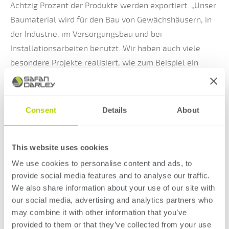
Achtzig Prozent der Produkte werden exportiert. „Unser
Baumaterial wird für den Bau von Gewächshäusern, in
der Industrie, im Versorgungsbau und bei
Installationsarbeiten benutzt. Wir haben auch viele
besondere Projekte realisiert, wie zum Beispiel ein
großes Aluminium-Logo für die MTV Awards, große
Aufträge für den Hauptbahnhof in Rotterdam und eine
Aluminium-Pflanzenmauer in Kopenhagen. Die Produkte
Consent
Details
About
gelangen in die ganze Welt: England, China und
Australien“, erzählt Laurens van der Ende.
This website uses cookies
Software
We use cookies to personalise content and ads, to
provide social media features and to analyse our traffic.
Für die steigende Produktion wurden gute Maschinen
We also share information about your use of our site with
benötigt. „Wir hatten zwei alte und eine neue
our social media, advertising and analytics partners who
Abkantpresse, die drei Meter breit war. Diese haben wir
may combine it with other information that you’ve
gegen eine neue mit einer Breite von vier Metern
provided to them or that they’ve collected from your use