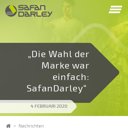
Spring
Spring
naar
naar
navigatie
inhoud
„Die Wahl der
Marke war
einfach:
SafanDarley“
4 FEBRUARI 2020
Home
Nachrichten