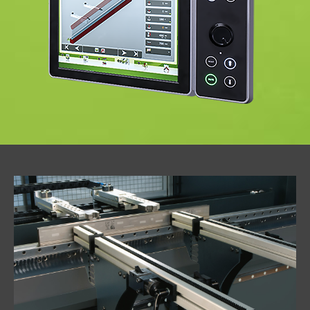
Integrierter
programmierbarer
Sicherheitslichtvorhang
Sicherheit
konform
CE