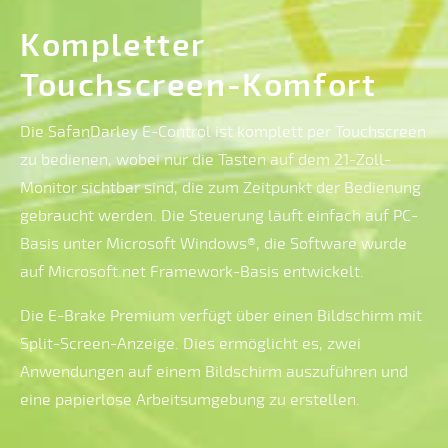
Kompletter
NSCL
Touchscreen-Komfort
I
MC
Die SafanDarley E-Control ist komplett per Touchscreen
Pro
zu bedienen, wobei nur die Tasten auf dem 21-Zoll-
Oberwerkzeugadapter
Monitor sichtbar sind, die zum Zeitpunkt der Bedienung
und
gebraucht werden. Die Steuerung läuft einfach auf PC-
OB/S-
Basis unter Microsoft Windows®, die Software wurde
3
auf Microsoft.net Framework-Basis entwickelt.
Unterwerkzeugadapter
Die E-Brake Premium verfügt über einen Bildschirm mit
Split-Screen-Anzeige. Dies ermöglicht es, zwei
Standard-
Anwendungen auf einem Bildschirm auszuführen und
Einbauhöhe
eine papierlose Arbeitsumgebung zu erstellen.
(Q-
Maß)