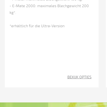
Hinteranschlag
- E-Mate 2000: maximales Blechgewicht 200
(X-
kg*.
Achse)
mit
*erhältlich für die Ultra-Version
großem
Arbeitsbereich
2
Klappbare
Hinteranschlagfinger
über
BEKIJK OPTIES
eine
lineare
Führung
manuell