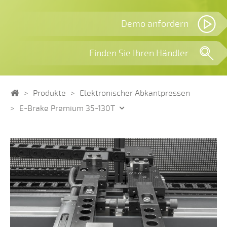
Demo anfordern
Finden Sie Ihren Händler
Home
Produkte
Elektronischer Abkantpressen
E-Brake Premium 35-130T