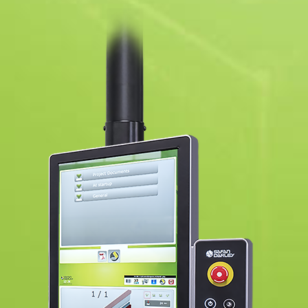
von
590
mm
2
Auflegearme
(300
mm)
1
Hold
To
Run
Bedienkonsole