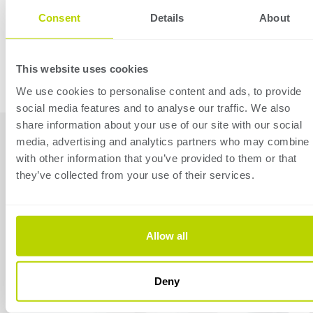
Consent
Details
About
* In CE Ausführung beträgt die max.
Biegegeschwindigkeit 10 mm/Sek.
This website uses cookies
We use cookies to personalise content and ads, to provide
social media features and to analyse our traffic. We also
EC10
share information about your use of our site with our social
Abkantpressensteuerung,
media, advertising and analytics partners who may combine i
Einzelbildschirm
Beschikbare
with other information that you’ve provided to them or that
mit
they’ve collected from your use of their services.
accessoires
Splitscreen
Allow all
CNC-
gesteuerte
R-
Deny
Achse