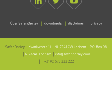
Linkedin
Twitter
Youtube
Über SafanDarley
downloads
disclaimer
privacy
SafanDarley
Kwinkweerd 11
NL-7241 CW Lochem
P.O. Box 96
NL-7240 Lochem
info@safandarley.com
T. +31 (0) 573 222 222