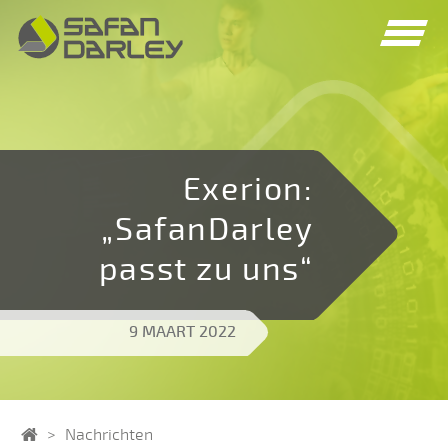
Spring
Spring
naar
naar
navigatie
inhoud
Exerion:
„SafanDarley
passt zu uns“
9 MAART 2022
Home
Nachrichten