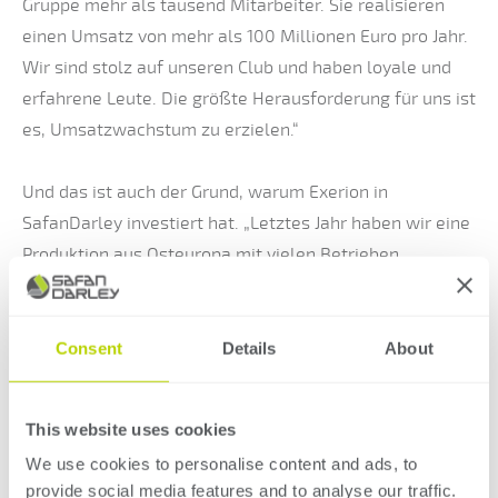
Gruppe mehr als tausend Mitarbeiter. Sie realisieren
einen Umsatz von mehr als 100 Millionen Euro pro Jahr.
Wir sind stolz auf unseren Club und haben loyale und
erfahrene Leute. Die größte Herausforderung für uns ist
es, Umsatzwachstum zu erzielen.“
Und das ist auch der Grund, warum Exerion in
SafanDarley investiert hat. „Letztes Jahr haben wir eine
Produktion aus Osteuropa mit vielen Betrieben
übernommen. Dann brauchen Sie einen Fachmann, der
diese Operationen programmiert. Wir haben eine lange
Beziehung zu SafanDarley und haben daher Arjan Weijs,
Consent
Details
About
Sales Account Manager und Projektingenieur bei
SafanDarley, kontaktiert. Er hat recherchiert, was wir
This website uses cookies
mit einem Roboter in der Produktion machen können.
We use cookies to personalise content and ads, to
Das Ergebnis war, dass wir mit der neuen E-Brake 35T
provide social media features and to analyse our traffic.