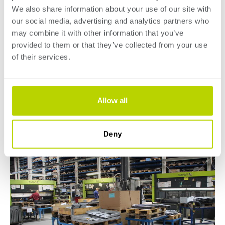
Mini Cell große Fortschritte in der Automatisierung mit
We also share information about your use of our site with
Robotern machen konnten. Dadurch können wir viel
our social media, advertising and analytics partners who
mehr kleine Produkte herstellen. Der Roboter kann sich
may combine it with other information that you’ve
ständig drehen und ist sehr zuverlässig. Er ist mit einem
provided to them or that they’ve collected from your use
of their services.
automatischen Werkzeugwechsel ausgestattet.“
ZURÜCK ZUR ÜBERSICHT
Allow all
Deny