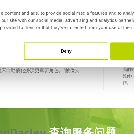
e content and ads, to provide social media features and to analy
 our site with our social media, advertising and analytics partn
 provided to them or that they’ve collected from your use of their
專
Deny
我們
床自動優化扮演更重要角色。”數位支
維修
作。
anDarley
查询服务问题