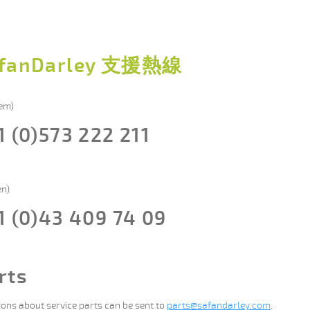
fanDarley 支援熱線
em)
1 (0)573 222 211
en)
1 (0)43 409 74 09
rts
ions about service parts can be sent to
parts@safandarley.com
.