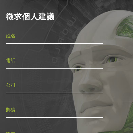
徵求個人建議
姓名:
電話:
公司:
郵編: