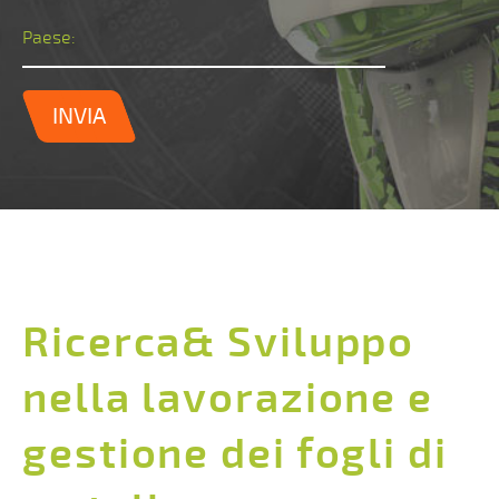
Paese:
INVIA
Ricerca& Sviluppo
nella lavorazione e
gestione dei fogli di