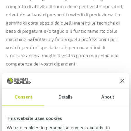
completo di attività di formazione per i vostri operatori,
orientato sui vostri personali metodi di produzione. La
gamma di corsi spazia da quelli inerenti le tecniche di
base di piegatura e/o taglio e il funzionamento delle
macchine SafanDarley fino a quelli professionali per i
vostri operatori specializzati, per consentirvi di
sfruttare ancora meglio il vostro parco macchine e le
competenze dei vostri dipendenti.
Centro di formazione di
Lochem
Consent
Details
About
Tutti i corsi si tengono presso il centro di formazione di
Lochem. I partecipanti, suddivisi in gruppi di massimo 6
This website uses cookies
persone, seguono un programma intensivo e mirato.
We use cookies to personalise content and ads, to
SafanDarley fornisce pranzo e bevande durante la