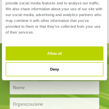
provide social media features and to analyse our traffic.
giornata o le giornate di corso.Su richiesta,
We also share information about your use of our site with
SafanDarley può formare anche i vostri tecnici per
our social media, advertising and analytics partners who
consentire loro di eseguire personalmente l'assistenza
may combine it with other information that you’ve
di primo intervento.
provided to them or that they’ve collected from your use
of their services.
Allow all
Course information
form
Deny