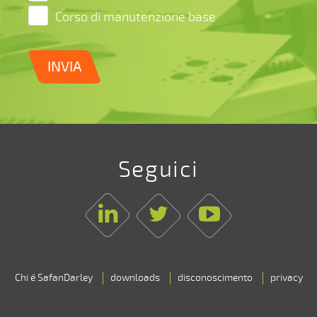
Corso di manutenzione base
INVIA
Seguici
Linkedin
Twitter
Youtube
Chi é SafanDarley
downloads
disconoscimento
privacy