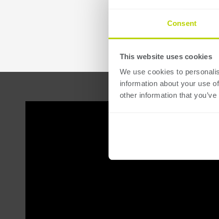
hasta
CNC.
1250
Consent
Tm
Disponibles
por
multiples
This website uses cookies
máquina.
ejes
We use cookies to personalis
dX.
information about your use of
Longitudes
other information that you’ve
de
Tope
plegado
trasero
desde
versión
3100
pesada
hasta
que
6220
incluye
mm
dedos
por
de
máquina.