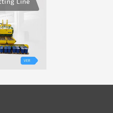
ting Line
VER