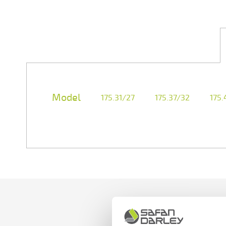
Model
175.31/27
175.37/32
175.
Potencias
Hasta
de
6
plegado
ejes
desde
controlados
175
por