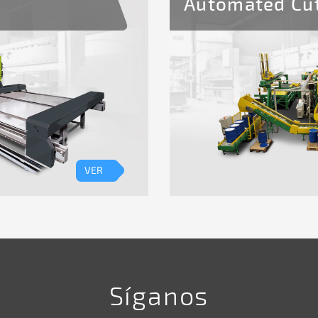
Automated Cut
VER
Síganos