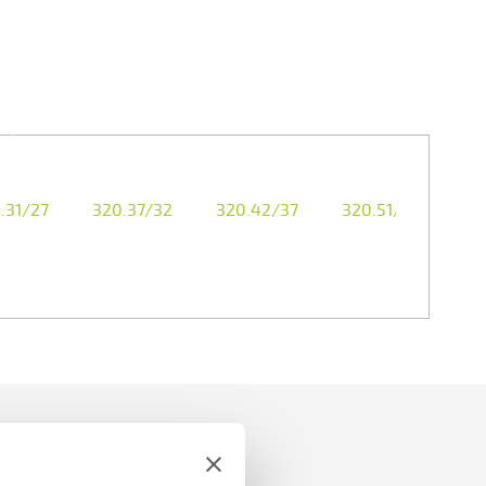
.31/27
320.37/32
320.42/37
320.51/43
32
s