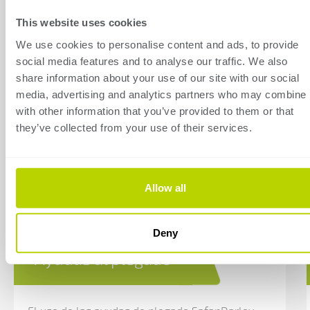
disponibles
This website uses cookies
We use cookies to personalise content and ads, to provide
Controlador
social media features and to analyse our traffic. We also
con
share information about your use of our site with our social
dos
media, advertising and analytics partners who may combine i
monitores
with other information that you’ve provided to them or that
y
they’ve collected from your use of their services.
móviles
Allow all
Eje
R
Deny
controlado
por
Ayudas al plegado
CNC