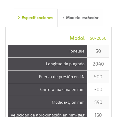
Especificaciones
Modelo estándar
Model
50-2050
80
50
Tonelaje
2040
Longitud de plegado
500
Fuerza de presión en kN
300
Carrera máxima en mm
590
Medida-Q en mm
160
Velocidad de aproximación en mm/seg