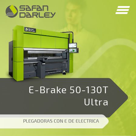
Spring
Spring
naar
naar
navigatie
inhoud
E-Brake 50-130T
Ultra
PLEGADORAS CON E DE ELECTRICA