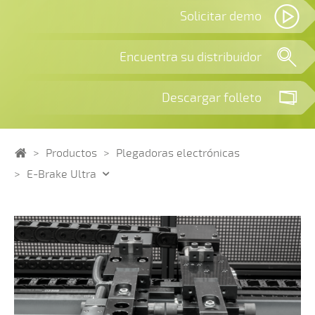
Solicitar demo
Encuentra su distribuidor
Descargar folleto
Home
Productos
Plegadoras electrónicas
E-Brake Ultra