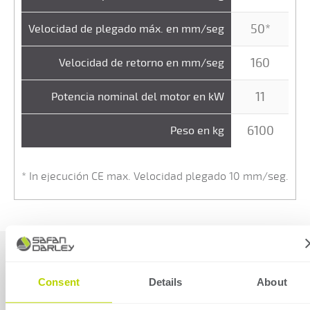
50*
Velocidad de plegado máx. en mm/seg
160
Velocidad de retorno en mm/seg
11
Potencia nominal del motor en kW
6100
Peso en kg
* In ejecución CE max. Velocidad plegado 10 mm/seg.
Control
SafanDarley
EC20
Accesorios
Consent
Details
About
Pantalla
Táctil