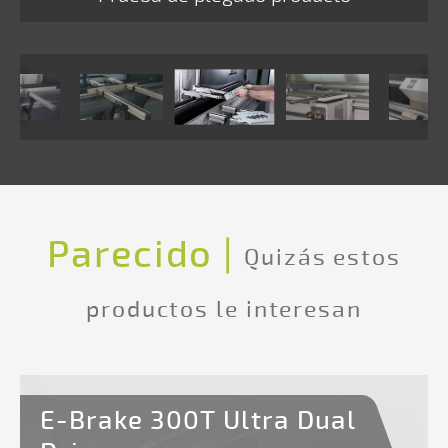
MC
Premium
y
Sistema
de
amarre
mecánico
inferior
Parecido |
OB/S-
Quizás estos
3
productos le interesan
NSCR-
II
MC
E-Brake 300T Ultra Dual
Premium