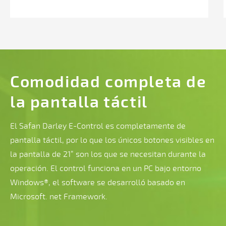
controlado
por
CNC
(eje
X)
con
Comodidad completa de
gran
la pantalla táctil
recorrido
El Safan Darley E-Control es completamente de
pantalla táctil, por lo que los únicos botones visibles en
Z1
la pantalla de 21” son los que se necesitan durante la
y
operación. El control funciona en un PC bajo entorno
Z2
Windows®, el software se desarrolló basado en
manuales
Microsoft. net Framework.
Tope