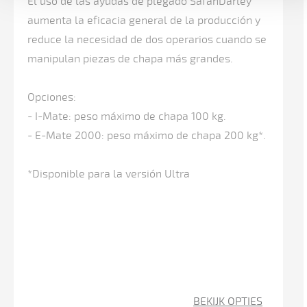
El uso de las ayudas de plegado SafanDarley
Ejes
aumenta la eficacia general de la producción y
Y1-
reduce la necesidad de dos operarios cuando se
Y2
manipulan piezas de chapa más grandes.
controlados
por
Opciones:
CNC
- I-Mate: peso máximo de chapa 100 kg.
(inclinación
- E-Mate 2000: peso máximo de chapa 200 kg*.
ajustable
trancha superior
*Disponible para la versión Ultra
+/-
2.5
mm)
Tope
trasero
BEKIJK OPTIES