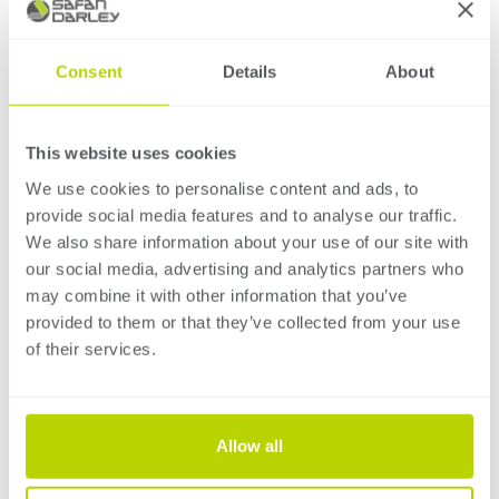
witryny za pomocą telefonu lub tabletu. Znajdują się tu
wszystkie ciekawe informacje o wystawach oraz o
nowościach.
Consent
Details
About
Polscy dystrubutorzy
This website uses cookies
Firma ABH Maszyny odpowiada za klientów z północno-
We use cookies to personalise content and ads, to
zachodniej Polski, natomiast firma Nixxon Steel
provide social media features and to analyse our traffic.
odpowiada za klientów z południowo-wschodniej Polski.
We also share information about your use of our site with
Firma ABH Maszyny istnieje na rynku maszynowym od
our social media, advertising and analytics partners who
ponad 25 lat i specjalizuje się w dostawach maszyn w
may combine it with other information that you’ve
technologiach formowania, jak również oferuje
provided to them or that they’ve collected from your use
narzędzia do pras krawędziowych. Firma Nixxon Steel
of their services.
specjalizuje się w zakupie i sprzedaży maszyn do
formowania blach, a także oferuje narzędzia do pras
krawędziowych.
Allow all