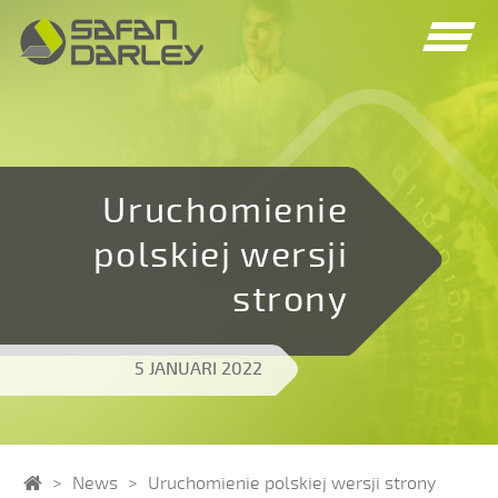
Spring
Spring
naar
naar
navigatie
inhoud
Uruchomienie
polskiej wersji
strony
5 JANUARI 2022
Home
News
Uruchomienie polskiej wersji strony