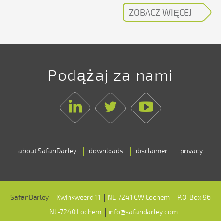
ZOBACZ WIĘCEJ
Podążaj za nami
Linkedin
Twitter
Youtube
about SafanDarley
downloads
disclaimer
privacy
SafanDarley
Kwinkweerd 11
NL-7241 CW Lochem
P.O. Box 96
NL-7240 Lochem
info@safandarley.com