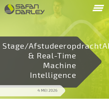
Spring
Spring
naar
naar
navigatie
inhoud
Stage/AfstudeeropdrachtA
& Real-Time
Machine
Intelligence
4 MEI 2026