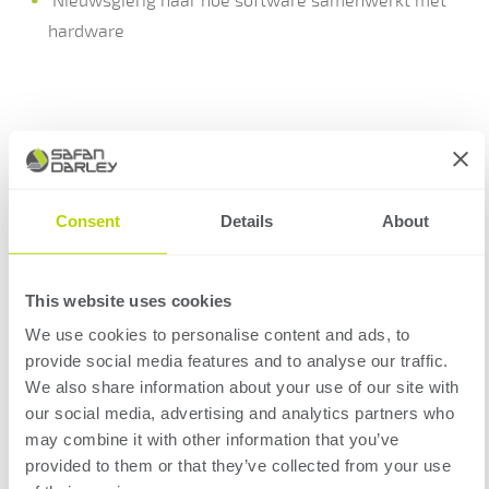
Nieuwsgierig naar hoe software samenwerkt met
hardware
Consent
Details
About
Waar kom je terecht?
This website uses cookies
Je werkt in een multidisciplinair team met:
We use cookies to personalise content and ads, to
provide social media features and to analyse our traffic.
Embedded software engineers
We also share information about your use of our site with
HMI-specialisten
our social media, advertising and analytics partners who
Control engineers
may combine it with other information that you’ve
provided to them or that they’ve collected from your use
AI / data specialisten