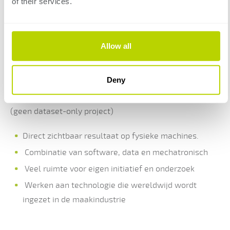
of their services.
Samen ontwikkelen we de volgende generatie slimme
productiemachines.
Allow all
Waarom is deze stage uniek?
Deny
AI toepassen in een real-time industriële omgeving
(geen dataset-only project)
Direct zichtbaar resultaat op fysieke machines.
Combinatie van software, data en mechatronisch
Veel ruimte voor eigen initiatief en onderzoek
Werken aan technologie die wereldwijd wordt
ingezet in de maakindustrie