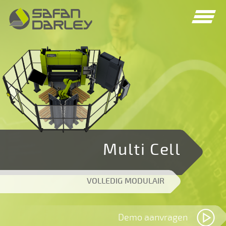
Spring
Spring
naar
naar
navigatie
inhoud
Multi Cell
VOLLEDIG MODULAIR
Demo aanvragen