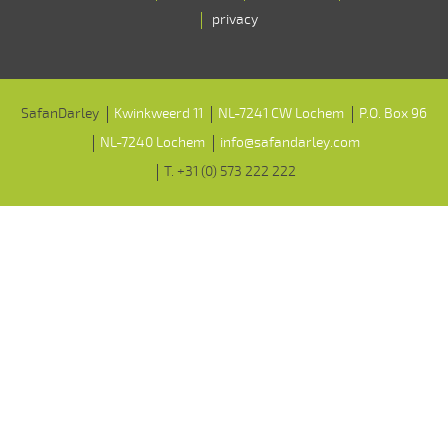
privacy
SafanDarley
Kwinkweerd 11
NL-7241 CW Lochem
P.O. Box 96
NL-7240 Lochem
info@safandarley.com
T. +31 (0) 573 222 222