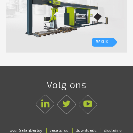
BEKIJK
Volg ons
Linkedin
Twitter
Youtube
over SafanDarley
vacatures
downloads
disclaimer