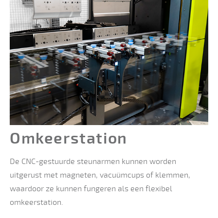
Omkeer
station
De CNC-gestuurde steunarmen kunnen worden
uitgerust met magneten, vacuümcups of klemmen,
waardoor ze kunnen fungeren als een flexibel
omkeerstation.