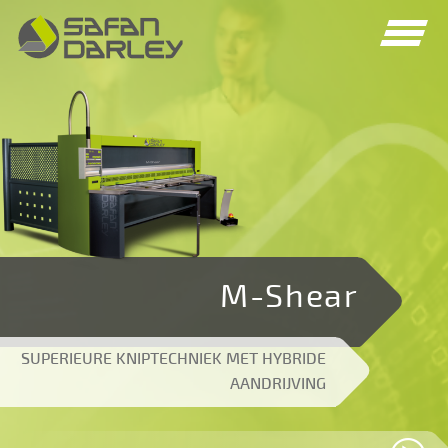
Spring
Spring
naar
naar
navigatie
inhoud
M-Shear
SUPERIEURE KNIPTECHNIEK MET HYBRIDE
AANDRIJVING