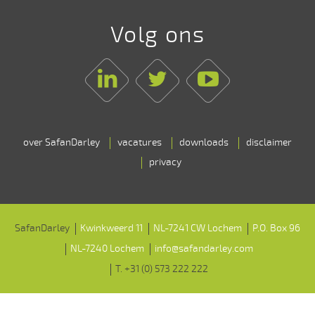
van
Volg ons
roestvaststaal
(max.
Linkedin
Twitter
Youtube
treksterkte
750
N/mm2)
over SafanDarley
vacatures
downloads
disclaimer
privacy
Snijlijnverlichting
met
snijlijnindicatie
SafanDarley
Kwinkweerd 11
NL-7241 CW Lochem
P.O. Box 96
NL-7240 Lochem
info@safandarley.com
2
T. +31 (0) 573 222 222
Oplegarmen,
verstelbaar