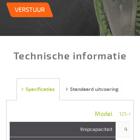
VERSTUUR
Technische informatie
Specificaties
Standaard uitvoering
Model
125-4
4
Knipcapaciteit