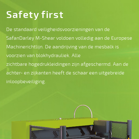
snijhoekinstelling
Safety
first
Automatisch
De standaard veiligheidsvoorzieningen van de
terugtrekken
SafanDarley M-Shear voldoen volledig aan de Europese
van
Machinerichtlijn. De aandrijving van de mesbalk is
de
voorzien van blokhydrauliek. Alle
achteraanslag
zichtbare hogedrukleidingen zijn afgeschermd. Aan de
bij
achter- en zijkanten heeft de schaar een uitgebreide
smallere
inloopbeveiliging.
strookbreedtes
Instelbaar
start-
en
eindpunt