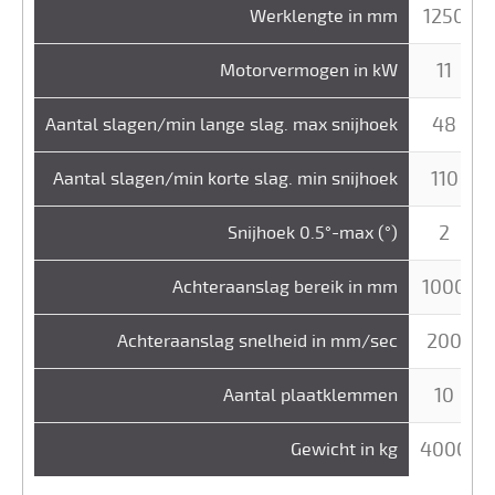
1250
Werklengte in mm
11
Motorvermogen in kW
48
Aantal slagen/min lange slag. max snijhoek
110
Aantal slagen/min korte slag. min snijhoek
2
Snijhoek 0.5°-max (°)
1000
Achteraanslag bereik in mm
200
Achteraanslag snelheid in mm/sec
10
Aantal plaatklemmen
4000
Gewicht in kg