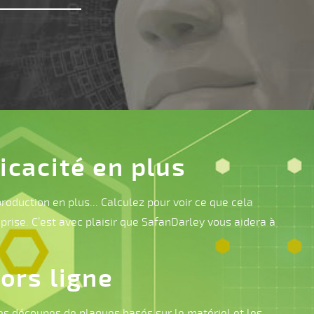
icacité en plus
production en plus... Calculez pour voir ce que cela
eprise. C’est avec plaisir que SafanDarley vous aidera à
hors ligne
des découpes de plaques basés sur le matériel et les