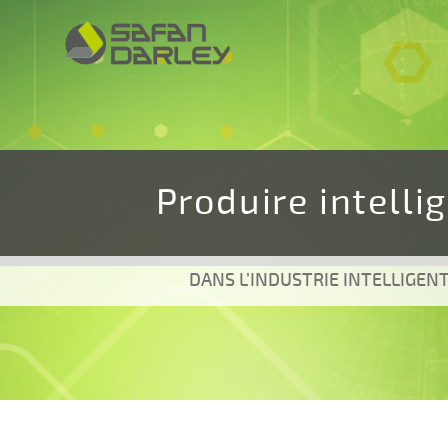
Spring
Spring
naar
naar
navigatie
inhoud
Produire intel
DANS L’INDUSTRIE INTELLIGEN