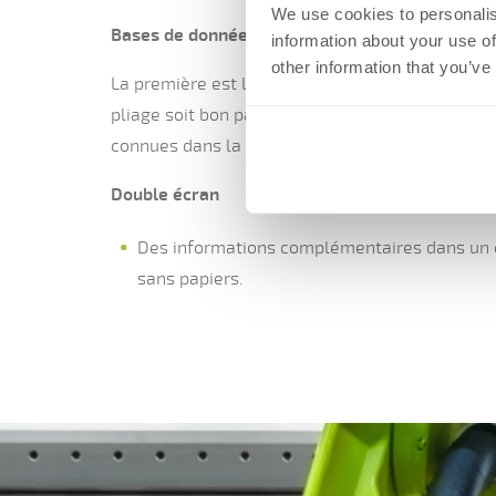
We use cookies to personalis
Bases de données pour pliage
information about your use of
other information that you’ve
La première est la bonne, faire en sorte à ce qu
pliage soit bon parce que les influences du maté
connues dans la base de données.
Double écran
Des informations complémentaires dans un
sans papiers.