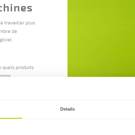
chines
à travailler plus
ombre de
giciel.
e quels produits
temps
Details