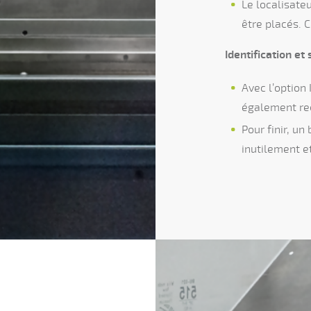
Le localisateu
être placés. C
Identification e
Avec l’option
également re
Pour finir, un
inutilement e