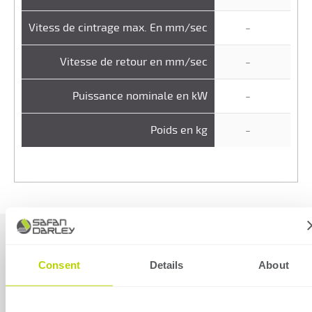
-
Vitess de cintrage max. En mm/sec
-
Vitesse de retour en mm/sec
-
Puissance nominale en kW
-
Poids en kg
Commande
Delem
DA
Accessoiresdisponible
Consent
Details
About
66T
2D
ou