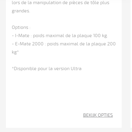
lors de la manipulation de pièces de tôle plus
la
grandes.
machine
Options :
axes
- I-Mate : poids maximal de la plaque 100 kg.
Y1/Y2
- E-Mate 2000 : poids maximal de la plaque 200
pilotés
kg*
par
la
*Disponible pour la version Ultra
CN
axe
X
piloté
BEKIJK OPTIES
par
la