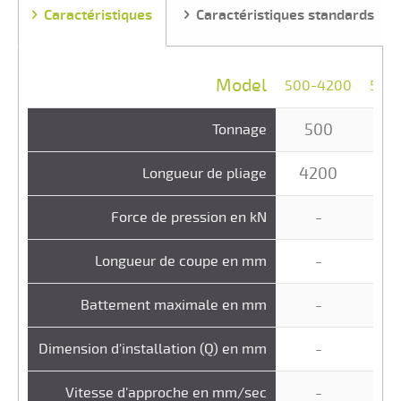
Caractéristiques
Caractéristiques standards
Model
500-4200
500
500
5
Tonnage
4200
5
Longueur de pliage
-
Force de pression en kN
-
Longueur de coupe en mm
-
Battement maximale en mm
-
Dimension d'installation (Q) en mm
-
Vitesse d'approche en mm/sec