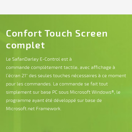
CN
axe
Confort Touch Screen
R
complet
piloté
par
Le SafanDarley E-Control est à
la
commande complètement tactile, avec affichage à
CN
l’écran 21'' des seules touches nécessaires à ce moment
pour les commandes. La commande se fait tout
axes
simplement sur base PC sous Microsoft Windows®, le
Z1
programme ayant été développé sur base de
et
Microsoft.net Framework.
Z2
manuels