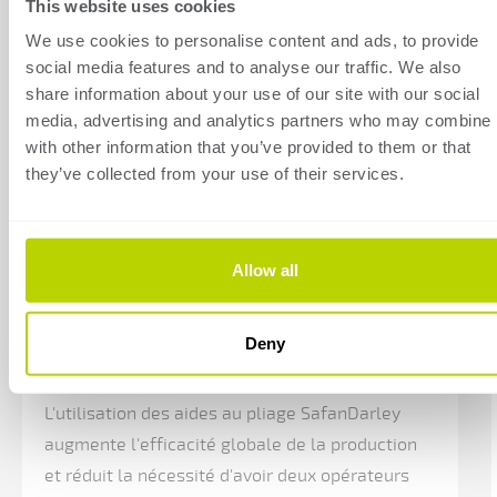
This website uses cookies
E-
We use cookies to personalise content and ads, to provide
Control
social media features and to analyse our traffic. We also
EC20
share information about your use of our site with our social
media, advertising and analytics partners who may combine i
with other information that you’ve provided to them or that
Commande
they’ve collected from your use of their services.
montée
sur
un
Allow all
bras
pivotant
Aide au pliage
Deny
sur
le
L'utilisation des aides au pliage SafanDarley
côté
augmente l'efficacité globale de la production
droit
et réduit la nécessité d'avoir deux opérateurs
de