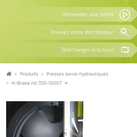
Demander une démo
Trouvez votre distributeur
Télécharger brochure
Home
Produits
Presses servo-hydrauliques
H-Brake hd 700-1000T