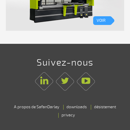
type
LZS-
VOIR
004
(Delem)
Écran
de
Suivez-nous
sécurité
lumineux
Linkedin
Twitter
Youtube
programmable
et
intégré
A propos de SafanDarley
downloads
désistement
(E-
privacy
Control)